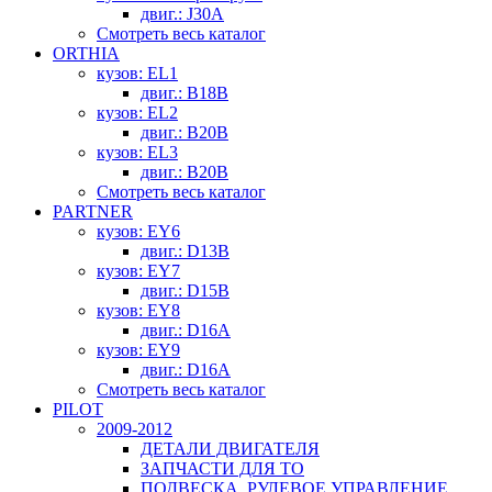
двиг.: J30A
Смотреть весь каталог
ORTHIA
кузов: EL1
двиг.: B18B
кузов: EL2
двиг.: B20B
кузов: EL3
двиг.: B20B
Смотреть весь каталог
PARTNER
кузов: EY6
двиг.: D13B
кузов: EY7
двиг.: D15B
кузов: EY8
двиг.: D16A
кузов: EY9
двиг.: D16A
Смотреть весь каталог
PILOT
2009-2012
ДЕТАЛИ ДВИГАТЕЛЯ
ЗАПЧАСТИ ДЛЯ ТО
ПОДВЕСКА, РУЛЕВОЕ УПРАВЛЕНИЕ,