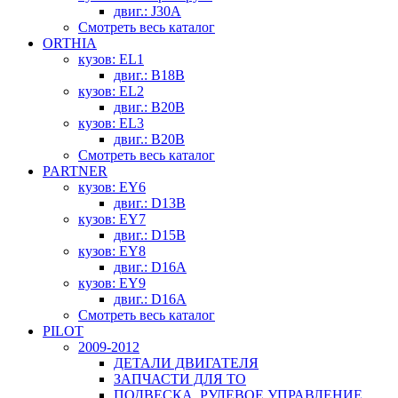
двиг.: J30A
Смотреть весь каталог
ORTHIA
кузов: EL1
двиг.: B18B
кузов: EL2
двиг.: B20B
кузов: EL3
двиг.: B20B
Смотреть весь каталог
PARTNER
кузов: EY6
двиг.: D13B
кузов: EY7
двиг.: D15B
кузов: EY8
двиг.: D16A
кузов: EY9
двиг.: D16A
Смотреть весь каталог
PILOT
2009-2012
ДЕТАЛИ ДВИГАТЕЛЯ
ЗАПЧАСТИ ДЛЯ ТО
ПОДВЕСКА, РУЛЕВОЕ УПРАВЛЕНИЕ,