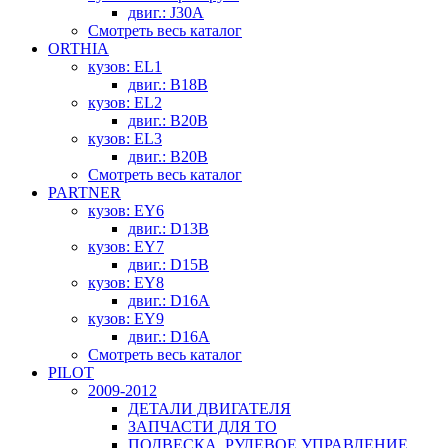
двиг.: J30A
Смотреть весь каталог
ORTHIA
кузов: EL1
двиг.: B18B
кузов: EL2
двиг.: B20B
кузов: EL3
двиг.: B20B
Смотреть весь каталог
PARTNER
кузов: EY6
двиг.: D13B
кузов: EY7
двиг.: D15B
кузов: EY8
двиг.: D16A
кузов: EY9
двиг.: D16A
Смотреть весь каталог
PILOT
2009-2012
ДЕТАЛИ ДВИГАТЕЛЯ
ЗАПЧАСТИ ДЛЯ ТО
ПОДВЕСКА, РУЛЕВОЕ УПРАВЛЕНИЕ,