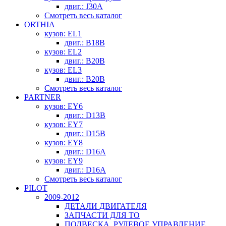
двиг.: J30A
Смотреть весь каталог
ORTHIA
кузов: EL1
двиг.: B18B
кузов: EL2
двиг.: B20B
кузов: EL3
двиг.: B20B
Смотреть весь каталог
PARTNER
кузов: EY6
двиг.: D13B
кузов: EY7
двиг.: D15B
кузов: EY8
двиг.: D16A
кузов: EY9
двиг.: D16A
Смотреть весь каталог
PILOT
2009-2012
ДЕТАЛИ ДВИГАТЕЛЯ
ЗАПЧАСТИ ДЛЯ ТО
ПОДВЕСКА, РУЛЕВОЕ УПРАВЛЕНИЕ,