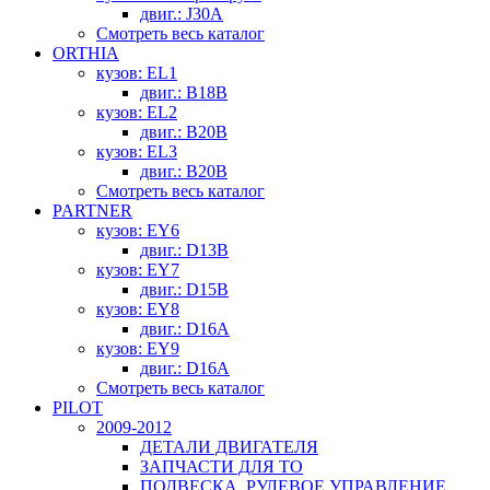
двиг.: J30A
Смотреть весь каталог
ORTHIA
кузов: EL1
двиг.: B18B
кузов: EL2
двиг.: B20B
кузов: EL3
двиг.: B20B
Смотреть весь каталог
PARTNER
кузов: EY6
двиг.: D13B
кузов: EY7
двиг.: D15B
кузов: EY8
двиг.: D16A
кузов: EY9
двиг.: D16A
Смотреть весь каталог
PILOT
2009-2012
ДЕТАЛИ ДВИГАТЕЛЯ
ЗАПЧАСТИ ДЛЯ ТО
ПОДВЕСКА, РУЛЕВОЕ УПРАВЛЕНИЕ,