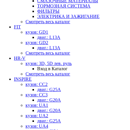
СМАЗОЧНЫЕ МАТЕРИАЛЫ
ТОРМОЗНАЯ СИСТЕМА
ФИЛЬТРЫ
ЭЛЕКТРИКА И ЗАЖИГАНИЕ
Смотреть весь каталог
FIT
кузов: GD1
двиг.: L13A
кузов: GD2
двиг.: L13A
Смотреть весь каталог
HR-V
кузов: 3D, 5D лев. руль
Вход в Каталог
Смотреть весь каталог
INSPIRE
кузов: CC2
двиг.: G25A
кузов: CC3
двиг.: G20A
кузов: UA1
двиг.: G20A
кузов: UA2
двиг.: G25A
кузов: UA4