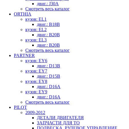
двиг.: J30A
Смотреть весь каталог
ORTHIA
кузов: EL1
двиг.: B18B
кузов: EL2
двиг.: B20B
кузов: EL3
двиг.: B20B
Смотреть весь каталог
PARTNER
кузов: EY6
двиг.: D13B
кузов: EY7
двиг.: D15B
кузов: EY8
двиг.: D16A
кузов: EY9
двиг.: D16A
Смотреть весь каталог
PILOT
2009-2012
ДЕТАЛИ ДВИГАТЕЛЯ
ЗАПЧАСТИ ДЛЯ ТО
ПОДВЕСКА, РУЛЕВОЕ УПРАВЛЕНИЕ,