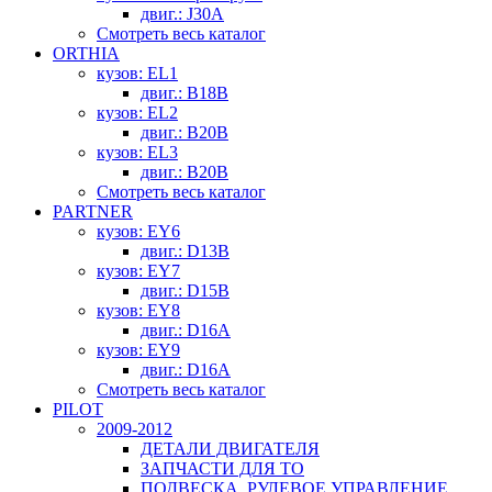
двиг.: J30A
Смотреть весь каталог
ORTHIA
кузов: EL1
двиг.: B18B
кузов: EL2
двиг.: B20B
кузов: EL3
двиг.: B20B
Смотреть весь каталог
PARTNER
кузов: EY6
двиг.: D13B
кузов: EY7
двиг.: D15B
кузов: EY8
двиг.: D16A
кузов: EY9
двиг.: D16A
Смотреть весь каталог
PILOT
2009-2012
ДЕТАЛИ ДВИГАТЕЛЯ
ЗАПЧАСТИ ДЛЯ ТО
ПОДВЕСКА, РУЛЕВОЕ УПРАВЛЕНИЕ,