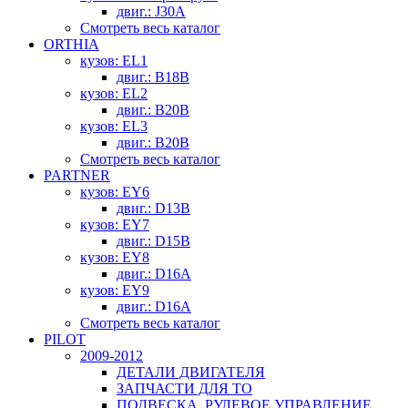
двиг.: J30A
Смотреть весь каталог
ORTHIA
кузов: EL1
двиг.: B18B
кузов: EL2
двиг.: B20B
кузов: EL3
двиг.: B20B
Смотреть весь каталог
PARTNER
кузов: EY6
двиг.: D13B
кузов: EY7
двиг.: D15B
кузов: EY8
двиг.: D16A
кузов: EY9
двиг.: D16A
Смотреть весь каталог
PILOT
2009-2012
ДЕТАЛИ ДВИГАТЕЛЯ
ЗАПЧАСТИ ДЛЯ ТО
ПОДВЕСКА, РУЛЕВОЕ УПРАВЛЕНИЕ,