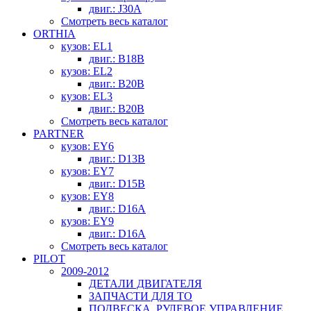
двиг.: J30A
Смотреть весь каталог
ORTHIA
кузов: EL1
двиг.: B18B
кузов: EL2
двиг.: B20B
кузов: EL3
двиг.: B20B
Смотреть весь каталог
PARTNER
кузов: EY6
двиг.: D13B
кузов: EY7
двиг.: D15B
кузов: EY8
двиг.: D16A
кузов: EY9
двиг.: D16A
Смотреть весь каталог
PILOT
2009-2012
ДЕТАЛИ ДВИГАТЕЛЯ
ЗАПЧАСТИ ДЛЯ ТО
ПОДВЕСКА, РУЛЕВОЕ УПРАВЛЕНИЕ,