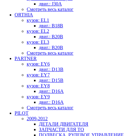
двиг.: J30A
Смотреть весь каталог
ORTHIA
кузов: EL1
двиг.: B18B
кузов: EL2
двиг.: B20B
кузов: EL3
двиг.: B20B
Смотреть весь каталог
PARTNER
кузов: EY6
двиг.: D13B
кузов: EY7
двиг.: D15B
кузов: EY8
двиг.: D16A
кузов: EY9
двиг.: D16A
Смотреть весь каталог
PILOT
2009-2012
ДЕТАЛИ ДВИГАТЕЛЯ
ЗАПЧАСТИ ДЛЯ ТО
ПОДВЕСКА, РУЛЕВОЕ УПРАВЛЕНИЕ,