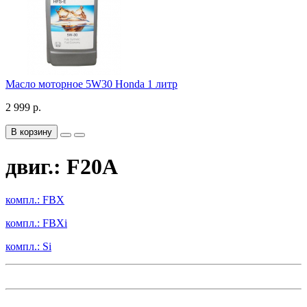
Масло моторное 5W30 Honda 1 литр
2 999 р.
В корзину
двиг.: F20A
компл.: FBX
компл.: FBXi
компл.: Si