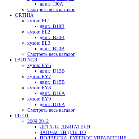
двиг.: J30A
Смотреть весь каталог
ORTHIA
кузов: EL1
двиг.: B18B
кузов: EL2
двиг.: B20B
кузов: EL3
двиг.: B20B
Смотреть весь каталог
PARTNER
кузов: EY6
двиг.: D13B
кузов: EY7
двиг.: D15B
кузов: EY8
двиг.: D16A
кузов: EY9
двиг.: D16A
Смотреть весь каталог
PILOT
2009-2012
ДЕТАЛИ ДВИГАТЕЛЯ
ЗАПЧАСТИ ДЛЯ ТО
ПОДВЕСКА, РУЛЕВОЕ УПРАВЛЕНИЕ,