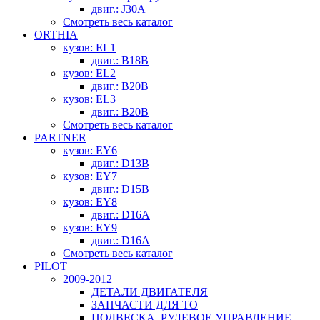
двиг.: J30A
Смотреть весь каталог
ORTHIA
кузов: EL1
двиг.: B18B
кузов: EL2
двиг.: B20B
кузов: EL3
двиг.: B20B
Смотреть весь каталог
PARTNER
кузов: EY6
двиг.: D13B
кузов: EY7
двиг.: D15B
кузов: EY8
двиг.: D16A
кузов: EY9
двиг.: D16A
Смотреть весь каталог
PILOT
2009-2012
ДЕТАЛИ ДВИГАТЕЛЯ
ЗАПЧАСТИ ДЛЯ ТО
ПОДВЕСКА, РУЛЕВОЕ УПРАВЛЕНИЕ,