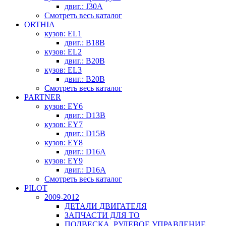
двиг.: J30A
Смотреть весь каталог
ORTHIA
кузов: EL1
двиг.: B18B
кузов: EL2
двиг.: B20B
кузов: EL3
двиг.: B20B
Смотреть весь каталог
PARTNER
кузов: EY6
двиг.: D13B
кузов: EY7
двиг.: D15B
кузов: EY8
двиг.: D16A
кузов: EY9
двиг.: D16A
Смотреть весь каталог
PILOT
2009-2012
ДЕТАЛИ ДВИГАТЕЛЯ
ЗАПЧАСТИ ДЛЯ ТО
ПОДВЕСКА, РУЛЕВОЕ УПРАВЛЕНИЕ,