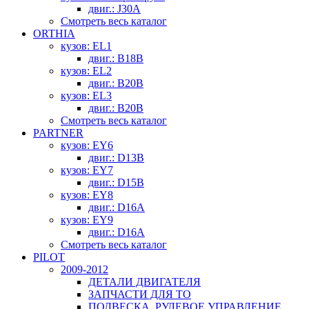
двиг.: J30A
Смотреть весь каталог
ORTHIA
кузов: EL1
двиг.: B18B
кузов: EL2
двиг.: B20B
кузов: EL3
двиг.: B20B
Смотреть весь каталог
PARTNER
кузов: EY6
двиг.: D13B
кузов: EY7
двиг.: D15B
кузов: EY8
двиг.: D16A
кузов: EY9
двиг.: D16A
Смотреть весь каталог
PILOT
2009-2012
ДЕТАЛИ ДВИГАТЕЛЯ
ЗАПЧАСТИ ДЛЯ ТО
ПОДВЕСКА, РУЛЕВОЕ УПРАВЛЕНИЕ,