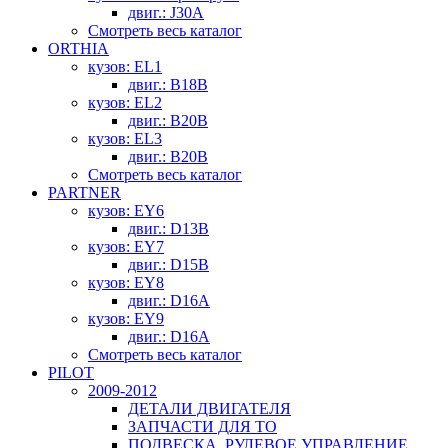
двиг.: J30A
Смотреть весь каталог
ORTHIA
кузов: EL1
двиг.: B18B
кузов: EL2
двиг.: B20B
кузов: EL3
двиг.: B20B
Смотреть весь каталог
PARTNER
кузов: EY6
двиг.: D13B
кузов: EY7
двиг.: D15B
кузов: EY8
двиг.: D16A
кузов: EY9
двиг.: D16A
Смотреть весь каталог
PILOT
2009-2012
ДЕТАЛИ ДВИГАТЕЛЯ
ЗАПЧАСТИ ДЛЯ ТО
ПОДВЕСКА, РУЛЕВОЕ УПРАВЛЕНИЕ,