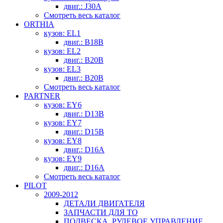
двиг.: J30A
Смотреть весь каталог
ORTHIA
кузов: EL1
двиг.: B18B
кузов: EL2
двиг.: B20B
кузов: EL3
двиг.: B20B
Смотреть весь каталог
PARTNER
кузов: EY6
двиг.: D13B
кузов: EY7
двиг.: D15B
кузов: EY8
двиг.: D16A
кузов: EY9
двиг.: D16A
Смотреть весь каталог
PILOT
2009-2012
ДЕТАЛИ ДВИГАТЕЛЯ
ЗАПЧАСТИ ДЛЯ ТО
ПОДВЕСКА, РУЛЕВОЕ УПРАВЛЕНИЕ,