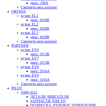
двиг.: J30A
Смотреть весь каталог
ORTHIA
кузов: EL1
двиг.: B18B
кузов: EL2
двиг.: B20B
кузов: EL3
двиг.: B20B
Смотреть весь каталог
PARTNER
кузов: EY6
двиг.: D13B
кузов: EY7
двиг.: D15B
кузов: EY8
двиг.: D16A
кузов: EY9
двиг.: D16A
Смотреть весь каталог
PILOT
2009-2012
ДЕТАЛИ ДВИГАТЕЛЯ
ЗАПЧАСТИ ДЛЯ ТО
ПОДВЕСКА, РУЛЕВОЕ УПРАВЛЕНИЕ,