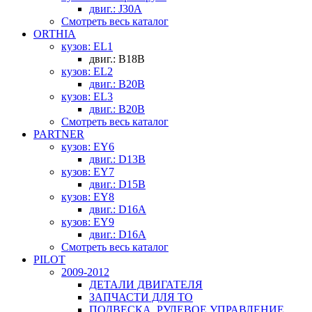
двиг.: J30A
Смотреть весь каталог
ORTHIA
кузов: EL1
двиг.: B18B
кузов: EL2
двиг.: B20B
кузов: EL3
двиг.: B20B
Смотреть весь каталог
PARTNER
кузов: EY6
двиг.: D13B
кузов: EY7
двиг.: D15B
кузов: EY8
двиг.: D16A
кузов: EY9
двиг.: D16A
Смотреть весь каталог
PILOT
2009-2012
ДЕТАЛИ ДВИГАТЕЛЯ
ЗАПЧАСТИ ДЛЯ ТО
ПОДВЕСКА, РУЛЕВОЕ УПРАВЛЕНИЕ,