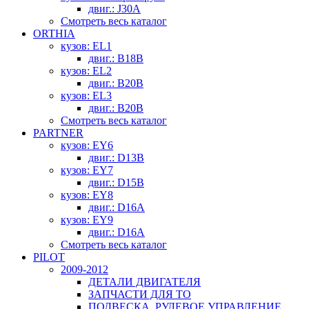
двиг.: J30A
Смотреть весь каталог
ORTHIA
кузов: EL1
двиг.: B18B
кузов: EL2
двиг.: B20B
кузов: EL3
двиг.: B20B
Смотреть весь каталог
PARTNER
кузов: EY6
двиг.: D13B
кузов: EY7
двиг.: D15B
кузов: EY8
двиг.: D16A
кузов: EY9
двиг.: D16A
Смотреть весь каталог
PILOT
2009-2012
ДЕТАЛИ ДВИГАТЕЛЯ
ЗАПЧАСТИ ДЛЯ ТО
ПОДВЕСКА, РУЛЕВОЕ УПРАВЛЕНИЕ,