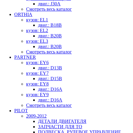
двиг.: J30A
Смотреть весь каталог
ORTHIA
кузов: EL1
двиг.: B18B
кузов: EL2
двиг.: B20B
кузов: EL3
двиг.: B20B
Смотреть весь каталог
PARTNER
кузов: EY6
двиг.: D13B
кузов: EY7
двиг.: D15B
кузов: EY8
двиг.: D16A
кузов: EY9
двиг.: D16A
Смотреть весь каталог
PILOT
2009-2012
ДЕТАЛИ ДВИГАТЕЛЯ
ЗАПЧАСТИ ДЛЯ ТО
ПОДВЕСКА, РУЛЕВОЕ УПРАВЛЕНИЕ,