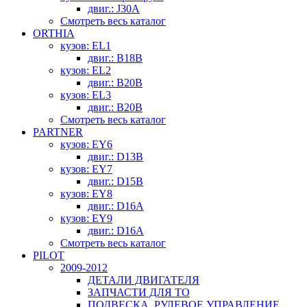
двиг.: J30A
Смотреть весь каталог
ORTHIA
кузов: EL1
двиг.: B18B
кузов: EL2
двиг.: B20B
кузов: EL3
двиг.: B20B
Смотреть весь каталог
PARTNER
кузов: EY6
двиг.: D13B
кузов: EY7
двиг.: D15B
кузов: EY8
двиг.: D16A
кузов: EY9
двиг.: D16A
Смотреть весь каталог
PILOT
2009-2012
ДЕТАЛИ ДВИГАТЕЛЯ
ЗАПЧАСТИ ДЛЯ ТО
ПОДВЕСКА, РУЛЕВОЕ УПРАВЛЕНИЕ,