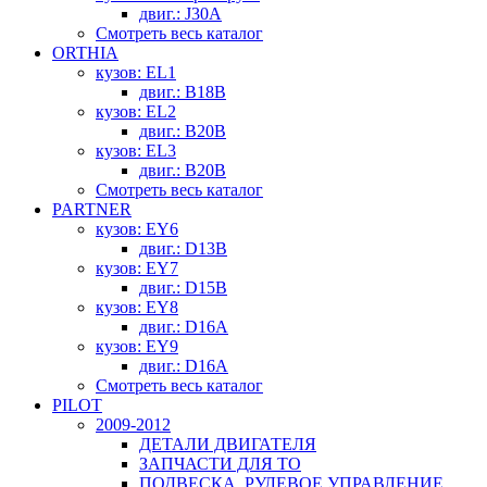
двиг.: J30A
Смотреть весь каталог
ORTHIA
кузов: EL1
двиг.: B18B
кузов: EL2
двиг.: B20B
кузов: EL3
двиг.: B20B
Смотреть весь каталог
PARTNER
кузов: EY6
двиг.: D13B
кузов: EY7
двиг.: D15B
кузов: EY8
двиг.: D16A
кузов: EY9
двиг.: D16A
Смотреть весь каталог
PILOT
2009-2012
ДЕТАЛИ ДВИГАТЕЛЯ
ЗАПЧАСТИ ДЛЯ ТО
ПОДВЕСКА, РУЛЕВОЕ УПРАВЛЕНИЕ,