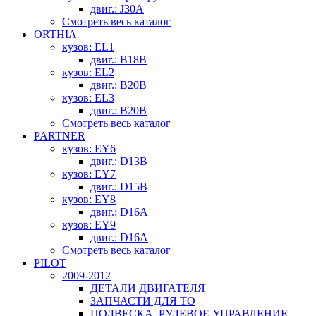
двиг.: J30A
Смотреть весь каталог
ORTHIA
кузов: EL1
двиг.: B18B
кузов: EL2
двиг.: B20B
кузов: EL3
двиг.: B20B
Смотреть весь каталог
PARTNER
кузов: EY6
двиг.: D13B
кузов: EY7
двиг.: D15B
кузов: EY8
двиг.: D16A
кузов: EY9
двиг.: D16A
Смотреть весь каталог
PILOT
2009-2012
ДЕТАЛИ ДВИГАТЕЛЯ
ЗАПЧАСТИ ДЛЯ ТО
ПОДВЕСКА, РУЛЕВОЕ УПРАВЛЕНИЕ,