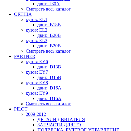
двиг.: J30A
Смотреть весь каталог
ORTHIA
кузов: EL1
двиг.: B18B
кузов: EL2
двиг.: B20B
кузов: EL3
двиг.: B20B
Смотреть весь каталог
PARTNER
кузов: EY6
двиг.: D13B
кузов: EY7
двиг.: D15B
кузов: EY8
двиг.: D16A
кузов: EY9
двиг.: D16A
Смотреть весь каталог
PILOT
2009-2012
ДЕТАЛИ ДВИГАТЕЛЯ
ЗАПЧАСТИ ДЛЯ ТО
ПОДВЕСКА, РУЛЕВОЕ УПРАВЛЕНИЕ,