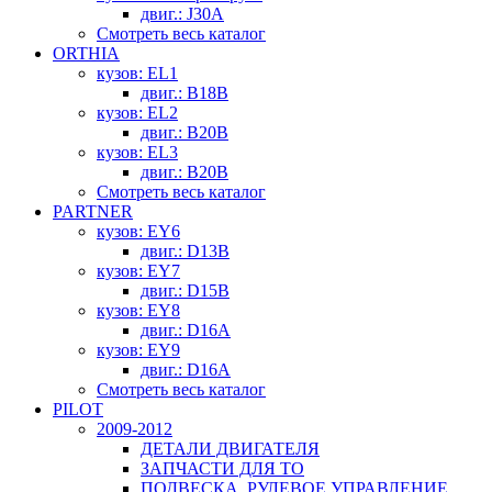
двиг.: J30A
Смотреть весь каталог
ORTHIA
кузов: EL1
двиг.: B18B
кузов: EL2
двиг.: B20B
кузов: EL3
двиг.: B20B
Смотреть весь каталог
PARTNER
кузов: EY6
двиг.: D13B
кузов: EY7
двиг.: D15B
кузов: EY8
двиг.: D16A
кузов: EY9
двиг.: D16A
Смотреть весь каталог
PILOT
2009-2012
ДЕТАЛИ ДВИГАТЕЛЯ
ЗАПЧАСТИ ДЛЯ ТО
ПОДВЕСКА, РУЛЕВОЕ УПРАВЛЕНИЕ,