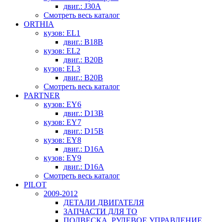
двиг.: J30A
Смотреть весь каталог
ORTHIA
кузов: EL1
двиг.: B18B
кузов: EL2
двиг.: B20B
кузов: EL3
двиг.: B20B
Смотреть весь каталог
PARTNER
кузов: EY6
двиг.: D13B
кузов: EY7
двиг.: D15B
кузов: EY8
двиг.: D16A
кузов: EY9
двиг.: D16A
Смотреть весь каталог
PILOT
2009-2012
ДЕТАЛИ ДВИГАТЕЛЯ
ЗАПЧАСТИ ДЛЯ ТО
ПОДВЕСКА, РУЛЕВОЕ УПРАВЛЕНИЕ,