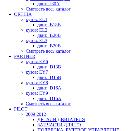
двиг.: J30A
Смотреть весь каталог
ORTHIA
кузов: EL1
двиг.: B18B
кузов: EL2
двиг.: B20B
кузов: EL3
двиг.: B20B
Смотреть весь каталог
PARTNER
кузов: EY6
двиг.: D13B
кузов: EY7
двиг.: D15B
кузов: EY8
двиг.: D16A
кузов: EY9
двиг.: D16A
Смотреть весь каталог
PILOT
2009-2012
ДЕТАЛИ ДВИГАТЕЛЯ
ЗАПЧАСТИ ДЛЯ ТО
ПОДВЕСКА, РУЛЕВОЕ УПРАВЛЕНИЕ,