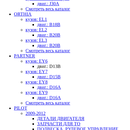
двиг.: J30A
Смотреть весь каталог
ORTHIA
кузов: EL1
двиг.: B18B
кузов: EL2
двиг.: B20B
кузов: EL3
двиг.: B20B
Смотреть весь каталог
PARTNER
кузов: EY6
двиг.: D13B
кузов: EY7
двиг.: D15B
кузов: EY8
двиг.: D16A
кузов: EY9
двиг.: D16A
Смотреть весь каталог
PILOT
2009-2012
ДЕТАЛИ ДВИГАТЕЛЯ
ЗАПЧАСТИ ДЛЯ ТО
ПОДВЕСКА, РУЛЕВОЕ УПРАВЛЕНИЕ,