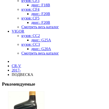
кузов: CF3
двиг.: F18B
кузов: CF4
двиг.: F20B
кузов: CF5
двиг.: F20B
Смотреть весь каталог
VIGOR
кузов: CC2
двиг.: G25A
кузов: CC3
двиг.: G20A
Смотреть весь каталог
CR-V
2017-
ПОДВЕСКА
Рекомендуемые