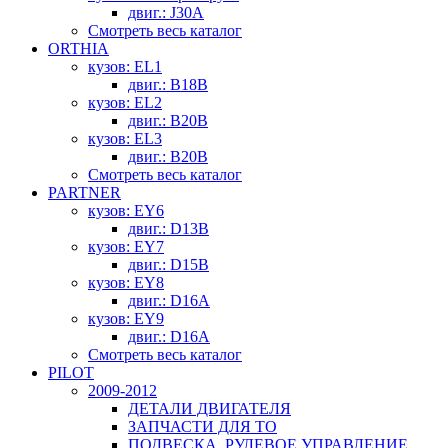
двиг.: J30A
Смотреть весь каталог
ORTHIA
кузов: EL1
двиг.: B18B
кузов: EL2
двиг.: B20B
кузов: EL3
двиг.: B20B
Смотреть весь каталог
PARTNER
кузов: EY6
двиг.: D13B
кузов: EY7
двиг.: D15B
кузов: EY8
двиг.: D16A
кузов: EY9
двиг.: D16A
Смотреть весь каталог
PILOT
2009-2012
ДЕТАЛИ ДВИГАТЕЛЯ
ЗАПЧАСТИ ДЛЯ ТО
ПОДВЕСКА, РУЛЕВОЕ УПРАВЛЕНИЕ,