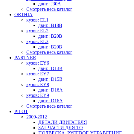
двиг.: J30A
Смотреть весь каталог
ORTHIA
кузов: EL1
двиг.: B18B
кузов: EL2
двиг.: B20B
кузов: EL3
двиг.: B20B
Смотреть весь каталог
PARTNER
кузов: EY6
двиг.: D13B
кузов: EY7
двиг.: D15B
кузов: EY8
двиг.: D16A
кузов: EY9
двиг.: D16A
Смотреть весь каталог
PILOT
2009-2012
ДЕТАЛИ ДВИГАТЕЛЯ
ЗАПЧАСТИ ДЛЯ ТО
ПОДВЕСКА, РУЛЕВОЕ УПРАВЛЕНИЕ,