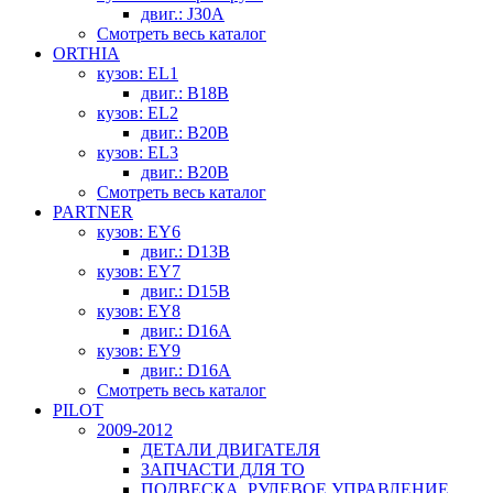
двиг.: J30A
Смотреть весь каталог
ORTHIA
кузов: EL1
двиг.: B18B
кузов: EL2
двиг.: B20B
кузов: EL3
двиг.: B20B
Смотреть весь каталог
PARTNER
кузов: EY6
двиг.: D13B
кузов: EY7
двиг.: D15B
кузов: EY8
двиг.: D16A
кузов: EY9
двиг.: D16A
Смотреть весь каталог
PILOT
2009-2012
ДЕТАЛИ ДВИГАТЕЛЯ
ЗАПЧАСТИ ДЛЯ ТО
ПОДВЕСКА, РУЛЕВОЕ УПРАВЛЕНИЕ,