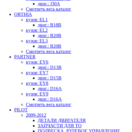
двиг.: J30A
Смотреть весь каталог
ORTHIA
кузов: EL1
двиг.: B18B
кузов: EL2
двиг.: B20B
кузов: EL3
двиг.: B20B
Смотреть весь каталог
PARTNER
кузов: EY6
двиг.: D13B
кузов: EY7
двиг.: D15B
кузов: EY8
двиг.: D16A
кузов: EY9
двиг.: D16A
Смотреть весь каталог
PILOT
2009-2012
ДЕТАЛИ ДВИГАТЕЛЯ
ЗАПЧАСТИ ДЛЯ ТО
ПОДВЕСКА, РУЛЕВОЕ УПРАВЛЕНИЕ,