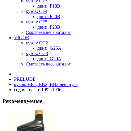
кузов: CF3
двиг.: F18B
кузов: CF4
двиг.: F20B
кузов: CF5
двиг.: F20B
Смотреть весь каталог
VIGOR
кузов: CC2
двиг.: G25A
кузов: CC3
двиг.: G20A
Смотреть весь каталог
PRELUDE
кузов: BB1, BB2, BB3 лев. руль
год выпуска: 1992-1996
Рекомендуемые