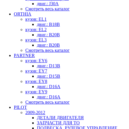
двиг.: J30A
Смотреть весь каталог
ORTHIA
кузов: EL1
двиг.: B18B
кузов: EL2
двиг.: B20B
кузов: EL3
двиг.: B20B
Смотреть весь каталог
PARTNER
кузов: EY6
двиг.: D13B
кузов: EY7
двиг.: D15B
кузов: EY8
двиг.: D16A
кузов: EY9
двиг.: D16A
Смотреть весь каталог
PILOT
2009-2012
ДЕТАЛИ ДВИГАТЕЛЯ
ЗАПЧАСТИ ДЛЯ ТО
ПОДВЕСКА, РУЛЕВОЕ УПРАВЛЕНИЕ,