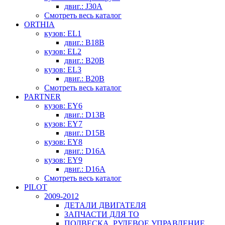
двиг.: J30A
Смотреть весь каталог
ORTHIA
кузов: EL1
двиг.: B18B
кузов: EL2
двиг.: B20B
кузов: EL3
двиг.: B20B
Смотреть весь каталог
PARTNER
кузов: EY6
двиг.: D13B
кузов: EY7
двиг.: D15B
кузов: EY8
двиг.: D16A
кузов: EY9
двиг.: D16A
Смотреть весь каталог
PILOT
2009-2012
ДЕТАЛИ ДВИГАТЕЛЯ
ЗАПЧАСТИ ДЛЯ ТО
ПОДВЕСКА, РУЛЕВОЕ УПРАВЛЕНИЕ,