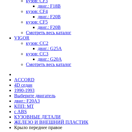
кузов: CF3
двиг.: F18B
кузов: CF4
двиг.: F20B
кузов: CF5
двиг.: F20B
Смотреть весь каталог
VIGOR
кузов: CC2
двиг.: G25A
кузов: CC3
двиг.: G20A
Смотреть весь каталог
ACCORD
4D седан
1990-1993
Выберите двигатель
двиг.: F20A3
КПП: MT
с ABS
КУЗОВНЫЕ ДЕТАЛИ
ЖЕЛЕЗО И ВНЕШНИЙ ПЛАСТИК
Крыло переднее правое