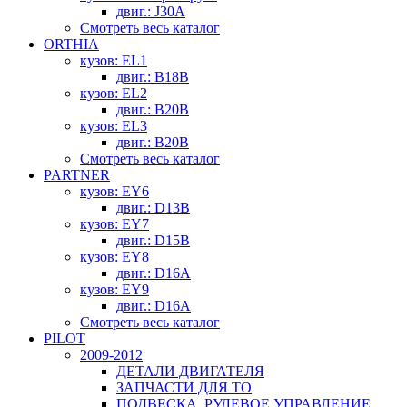
двиг.: J30A
Смотреть весь каталог
ORTHIA
кузов: EL1
двиг.: B18B
кузов: EL2
двиг.: B20B
кузов: EL3
двиг.: B20B
Смотреть весь каталог
PARTNER
кузов: EY6
двиг.: D13B
кузов: EY7
двиг.: D15B
кузов: EY8
двиг.: D16A
кузов: EY9
двиг.: D16A
Смотреть весь каталог
PILOT
2009-2012
ДЕТАЛИ ДВИГАТЕЛЯ
ЗАПЧАСТИ ДЛЯ ТО
ПОДВЕСКА, РУЛЕВОЕ УПРАВЛЕНИЕ,