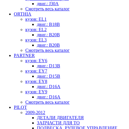
двиг.: J30A
Смотреть весь каталог
ORTHIA
кузов: EL1
двиг.: B18B
кузов: EL2
двиг.: B20B
кузов: EL3
двиг.: B20B
Смотреть весь каталог
PARTNER
кузов: EY6
двиг.: D13B
кузов: EY7
двиг.: D15B
кузов: EY8
двиг.: D16A
кузов: EY9
двиг.: D16A
Смотреть весь каталог
PILOT
2009-2012
ДЕТАЛИ ДВИГАТЕЛЯ
ЗАПЧАСТИ ДЛЯ ТО
ПОДВЕСКА, РУЛЕВОЕ УПРАВЛЕНИЕ,