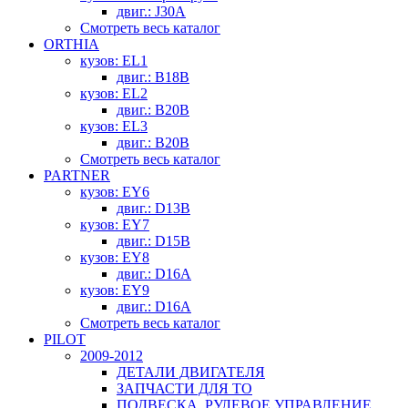
двиг.: J30A
Смотреть весь каталог
ORTHIA
кузов: EL1
двиг.: B18B
кузов: EL2
двиг.: B20B
кузов: EL3
двиг.: B20B
Смотреть весь каталог
PARTNER
кузов: EY6
двиг.: D13B
кузов: EY7
двиг.: D15B
кузов: EY8
двиг.: D16A
кузов: EY9
двиг.: D16A
Смотреть весь каталог
PILOT
2009-2012
ДЕТАЛИ ДВИГАТЕЛЯ
ЗАПЧАСТИ ДЛЯ ТО
ПОДВЕСКА, РУЛЕВОЕ УПРАВЛЕНИЕ,