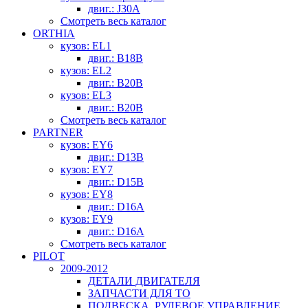
двиг.: J30A
Смотреть весь каталог
ORTHIA
кузов: EL1
двиг.: B18B
кузов: EL2
двиг.: B20B
кузов: EL3
двиг.: B20B
Смотреть весь каталог
PARTNER
кузов: EY6
двиг.: D13B
кузов: EY7
двиг.: D15B
кузов: EY8
двиг.: D16A
кузов: EY9
двиг.: D16A
Смотреть весь каталог
PILOT
2009-2012
ДЕТАЛИ ДВИГАТЕЛЯ
ЗАПЧАСТИ ДЛЯ ТО
ПОДВЕСКА, РУЛЕВОЕ УПРАВЛЕНИЕ,