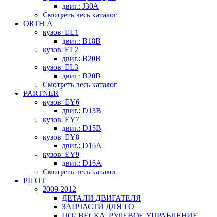
двиг.: J30A
Смотреть весь каталог
ORTHIA
кузов: EL1
двиг.: B18B
кузов: EL2
двиг.: B20B
кузов: EL3
двиг.: B20B
Смотреть весь каталог
PARTNER
кузов: EY6
двиг.: D13B
кузов: EY7
двиг.: D15B
кузов: EY8
двиг.: D16A
кузов: EY9
двиг.: D16A
Смотреть весь каталог
PILOT
2009-2012
ДЕТАЛИ ДВИГАТЕЛЯ
ЗАПЧАСТИ ДЛЯ ТО
ПОДВЕСКА, РУЛЕВОЕ УПРАВЛЕНИЕ,