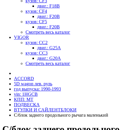
кузов: CF3
двиг.: F18B
кузов: CF4
двиг.: F20B
кузов: CF5
двиг.: F20B
Смотреть весь каталог
VIGOR
кузов: CC2
двиг.: G25A
кузов: CC3
двиг.: G20A
Смотреть весь каталог
ACCORD
5D wagon лев. руль
год выпуска: 1990-1993
vin: 1HGCB
КПП: MT
ПОДВЕСКА
ВТУЛКИ И САЙЛЕНТБЛОКИ
С/блок заднего продольного рычага маленький
С/блок заднего продольного