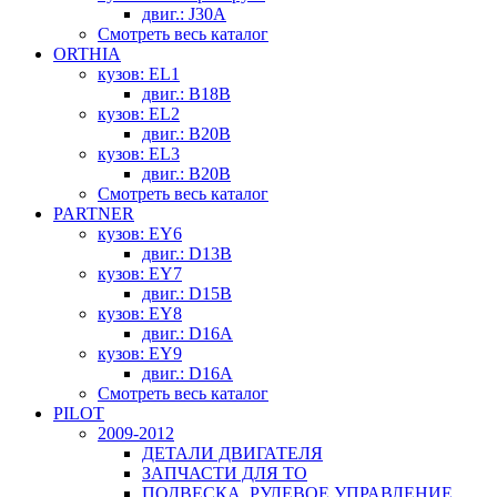
двиг.: J30A
Смотреть весь каталог
ORTHIA
кузов: EL1
двиг.: B18B
кузов: EL2
двиг.: B20B
кузов: EL3
двиг.: B20B
Смотреть весь каталог
PARTNER
кузов: EY6
двиг.: D13B
кузов: EY7
двиг.: D15B
кузов: EY8
двиг.: D16A
кузов: EY9
двиг.: D16A
Смотреть весь каталог
PILOT
2009-2012
ДЕТАЛИ ДВИГАТЕЛЯ
ЗАПЧАСТИ ДЛЯ ТО
ПОДВЕСКА, РУЛЕВОЕ УПРАВЛЕНИЕ,