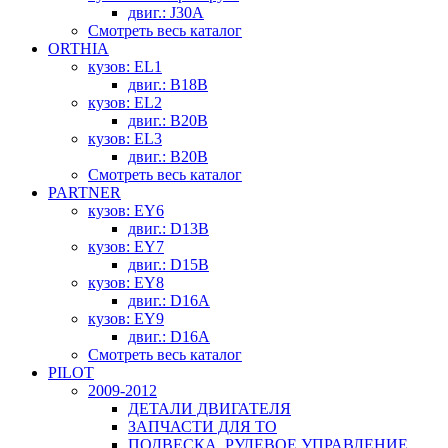
двиг.: J30A
Смотреть весь каталог
ORTHIA
кузов: EL1
двиг.: B18B
кузов: EL2
двиг.: B20B
кузов: EL3
двиг.: B20B
Смотреть весь каталог
PARTNER
кузов: EY6
двиг.: D13B
кузов: EY7
двиг.: D15B
кузов: EY8
двиг.: D16A
кузов: EY9
двиг.: D16A
Смотреть весь каталог
PILOT
2009-2012
ДЕТАЛИ ДВИГАТЕЛЯ
ЗАПЧАСТИ ДЛЯ ТО
ПОДВЕСКА, РУЛЕВОЕ УПРАВЛЕНИЕ,