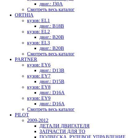
двиг.: J30A
Смотреть весь каталог
ORTHIA
кузов: EL1
двиг.: B18B
кузов: EL2
двиг.: B20B
кузов: EL3
двиг.: B20B
Смотреть весь каталог
PARTNER
кузов: EY6
двиг.: D13B
кузов: EY7
двиг.: D15B
кузов: EY8
двиг.: D16A
кузов: EY9
двиг.: D16A
Смотреть весь каталог
PILOT
2009-2012
ДЕТАЛИ ДВИГАТЕЛЯ
ЗАПЧАСТИ ДЛЯ ТО
ПОДВЕСКА, РУЛЕВОЕ УПРАВЛЕНИЕ,