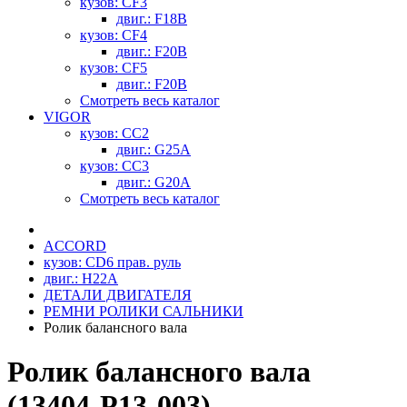
кузов: CF3
двиг.: F18B
кузов: CF4
двиг.: F20B
кузов: CF5
двиг.: F20B
Смотреть весь каталог
VIGOR
кузов: CC2
двиг.: G25A
кузов: CC3
двиг.: G20A
Смотреть весь каталог
ACCORD
кузов: CD6 прав. руль
двиг.: H22A
ДЕТАЛИ ДВИГАТЕЛЯ
РЕМНИ РОЛИКИ САЛЬНИКИ
Ролик балансного вала
Ролик балансного вала
(13404-P13-003)