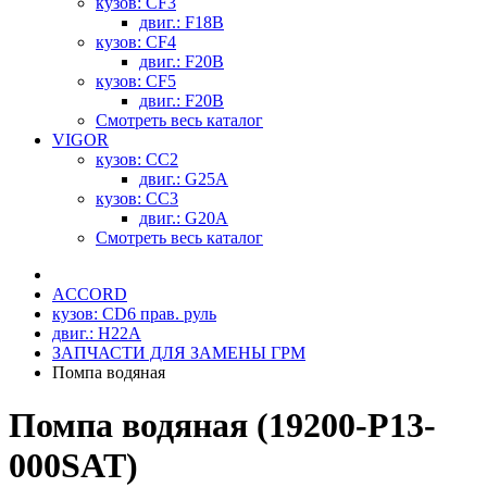
кузов: CF3
двиг.: F18B
кузов: CF4
двиг.: F20B
кузов: CF5
двиг.: F20B
Смотреть весь каталог
VIGOR
кузов: CC2
двиг.: G25A
кузов: CC3
двиг.: G20A
Смотреть весь каталог
ACCORD
кузов: CD6 прав. руль
двиг.: H22A
ЗАПЧАСТИ ДЛЯ ЗАМЕНЫ ГРМ
Помпа водяная
Помпа водяная (19200-P13-
000SAT)