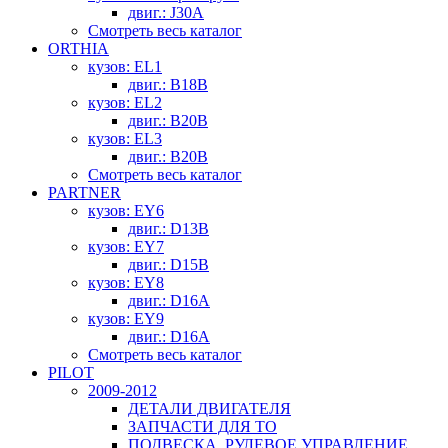
двиг.: J30A
Смотреть весь каталог
ORTHIA
кузов: EL1
двиг.: B18B
кузов: EL2
двиг.: B20B
кузов: EL3
двиг.: B20B
Смотреть весь каталог
PARTNER
кузов: EY6
двиг.: D13B
кузов: EY7
двиг.: D15B
кузов: EY8
двиг.: D16A
кузов: EY9
двиг.: D16A
Смотреть весь каталог
PILOT
2009-2012
ДЕТАЛИ ДВИГАТЕЛЯ
ЗАПЧАСТИ ДЛЯ ТО
ПОДВЕСКА, РУЛЕВОЕ УПРАВЛЕНИЕ,