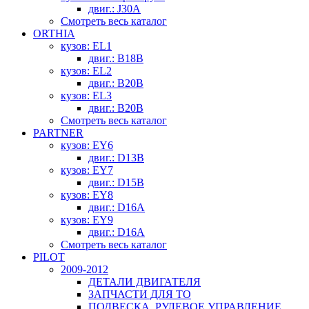
двиг.: J30A
Смотреть весь каталог
ORTHIA
кузов: EL1
двиг.: B18B
кузов: EL2
двиг.: B20B
кузов: EL3
двиг.: B20B
Смотреть весь каталог
PARTNER
кузов: EY6
двиг.: D13B
кузов: EY7
двиг.: D15B
кузов: EY8
двиг.: D16A
кузов: EY9
двиг.: D16A
Смотреть весь каталог
PILOT
2009-2012
ДЕТАЛИ ДВИГАТЕЛЯ
ЗАПЧАСТИ ДЛЯ ТО
ПОДВЕСКА, РУЛЕВОЕ УПРАВЛЕНИЕ,