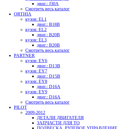
двиг.: J30A
Смотреть весь каталог
ORTHIA
кузов: EL1
двиг.: B18B
кузов: EL2
двиг.: B20B
кузов: EL3
двиг.: B20B
Смотреть весь каталог
PARTNER
кузов: EY6
двиг.: D13B
кузов: EY7
двиг.: D15B
кузов: EY8
двиг.: D16A
кузов: EY9
двиг.: D16A
Смотреть весь каталог
PILOT
2009-2012
ДЕТАЛИ ДВИГАТЕЛЯ
ЗАПЧАСТИ ДЛЯ ТО
ПОДВЕСКА, РУЛЕВОЕ УПРАВЛЕНИЕ,