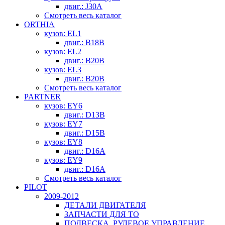
двиг.: J30A
Смотреть весь каталог
ORTHIA
кузов: EL1
двиг.: B18B
кузов: EL2
двиг.: B20B
кузов: EL3
двиг.: B20B
Смотреть весь каталог
PARTNER
кузов: EY6
двиг.: D13B
кузов: EY7
двиг.: D15B
кузов: EY8
двиг.: D16A
кузов: EY9
двиг.: D16A
Смотреть весь каталог
PILOT
2009-2012
ДЕТАЛИ ДВИГАТЕЛЯ
ЗАПЧАСТИ ДЛЯ ТО
ПОДВЕСКА, РУЛЕВОЕ УПРАВЛЕНИЕ,