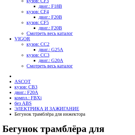
кузов: CF3
двиг.: F18B
кузов: CF4
двиг.: F20B
кузов: CF5
двиг.: F20B
Смотреть весь каталог
VIGOR
кузов: CC2
двиг.: G25A
кузов: CC3
двиг.: G20A
Смотреть весь каталог
ASCOT
кузов: CB3
двиг.: F20A
компл.: FBXi
без ABS
ЭЛЕКТРИКА И ЗАЖИГАНИЕ
Бегунок трамблёра для инжектора
Бегунок трамблёра для