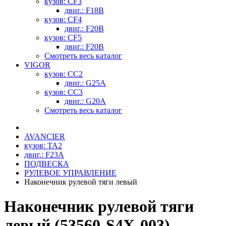
кузов: CF3
двиг.: F18B
кузов: CF4
двиг.: F20B
кузов: CF5
двиг.: F20B
Смотреть весь каталог
VIGOR
кузов: CC2
двиг.: G25A
кузов: CC3
двиг.: G20A
Смотреть весь каталог
AVANCIER
кузов: TA2
двиг.: F23A
ПОДВЕСКА
РУЛЕВОЕ УПРАВЛЕНИЕ
Наконечник рулевой тяги левый
Наконечник рулевой тяги
левый (53560-S4X-003)