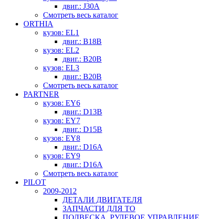
двиг.: J30A
Смотреть весь каталог
ORTHIA
кузов: EL1
двиг.: B18B
кузов: EL2
двиг.: B20B
кузов: EL3
двиг.: B20B
Смотреть весь каталог
PARTNER
кузов: EY6
двиг.: D13B
кузов: EY7
двиг.: D15B
кузов: EY8
двиг.: D16A
кузов: EY9
двиг.: D16A
Смотреть весь каталог
PILOT
2009-2012
ДЕТАЛИ ДВИГАТЕЛЯ
ЗАПЧАСТИ ДЛЯ ТО
ПОДВЕСКА, РУЛЕВОЕ УПРАВЛЕНИЕ,