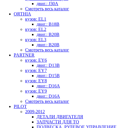
двиг.: J30A
Смотреть весь каталог
ORTHIA
кузов: EL1
двиг.: B18B
кузов: EL2
двиг.: B20B
кузов: EL3
двиг.: B20B
Смотреть весь каталог
PARTNER
кузов: EY6
двиг.: D13B
кузов: EY7
двиг.: D15B
кузов: EY8
двиг.: D16A
кузов: EY9
двиг.: D16A
Смотреть весь каталог
PILOT
2009-2012
ДЕТАЛИ ДВИГАТЕЛЯ
ЗАПЧАСТИ ДЛЯ ТО
ПОДВЕСКА, РУЛЕВОЕ УПРАВЛЕНИЕ,