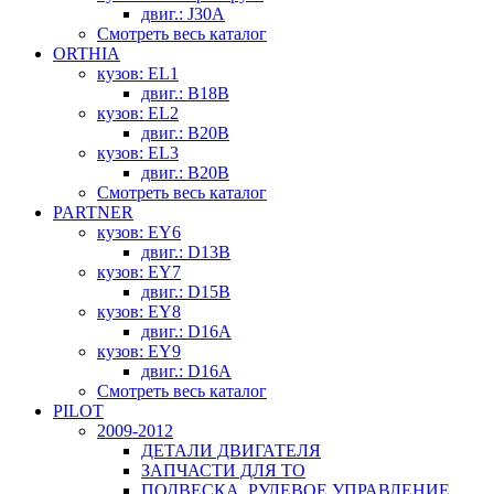
двиг.: J30A
Смотреть весь каталог
ORTHIA
кузов: EL1
двиг.: B18B
кузов: EL2
двиг.: B20B
кузов: EL3
двиг.: B20B
Смотреть весь каталог
PARTNER
кузов: EY6
двиг.: D13B
кузов: EY7
двиг.: D15B
кузов: EY8
двиг.: D16A
кузов: EY9
двиг.: D16A
Смотреть весь каталог
PILOT
2009-2012
ДЕТАЛИ ДВИГАТЕЛЯ
ЗАПЧАСТИ ДЛЯ ТО
ПОДВЕСКА, РУЛЕВОЕ УПРАВЛЕНИЕ,