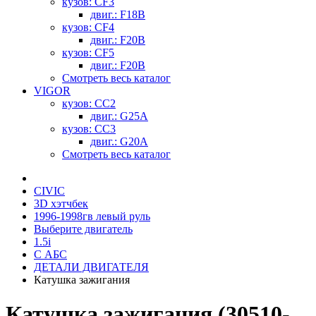
кузов: CF3
двиг.: F18B
кузов: CF4
двиг.: F20B
кузов: CF5
двиг.: F20B
Смотреть весь каталог
VIGOR
кузов: CC2
двиг.: G25A
кузов: CC3
двиг.: G20A
Смотреть весь каталог
CIVIC
3D хэтчбек
1996-1998гв левый руль
Выберите двигатель
1.5i
С АБС
ДЕТАЛИ ДВИГАТЕЛЯ
Катушка зажигания
Катушка зажигания (30510-